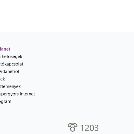
danet
érhetőségek
jtókapcsolat
Vidanetről
rek
zlemények
upergyors Internet
ogram
1203