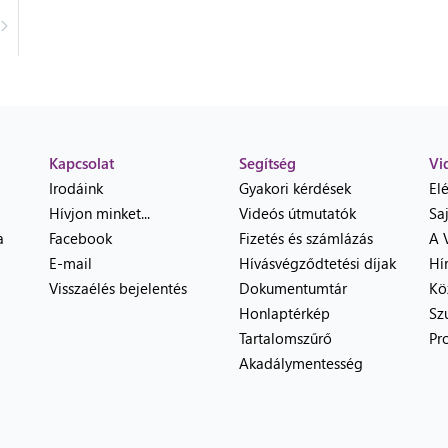
Kapcsolat
Segítség
Vi
Irodáink
Gyakori kérdések
El
Hívjon minket...
Videós útmutatók
Sa
a
Facebook
Fizetés és számlázás
A 
E-mail
Hívásvégződtetési díjak
Hí
Visszaélés bejelentés
Dokumentumtár
Kö
Honlaptérkép
Sz
Tartalomszűrő
Pr
Akadálymentesség