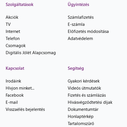
Szolgáltatások
Ügyintézés
Akciók
Számlafizetés
TV
E-számla
Internet
Előfizetés módosítása
Telefon
Adatvédelem
Csomagok
Digitális Jólét Alapcsomag
Kapcsolat
Segítség
Irodáink
Gyakori kérdések
Hívjon minket...
Videós útmutatók
Facebook
Fizetés és számlázás
E-mail
Hívásvégződtetési díjak
Visszaélés bejelentés
Dokumentumtár
Honlaptérkép
Tartalomszűrő