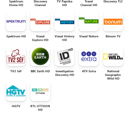
Spektrum
Discovery
TV Paprika
Travel
Discovery TLC
Home HD
Channel
HD
Channel HD
Spektrum HD
Viasat
Viasat History
Viasat Nature
Bónum TV
Explore HD
HD
TV2 Séf
BBC Earth HD
Investigation
ATV Extra
National
Discovery HD
Geographic
Wild HD
HGTV
RTL OTTHON
HD