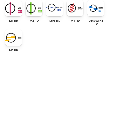
M1 HD
M2 HD
Duna HD
M4 HD
Duna World
HD
M5 HD