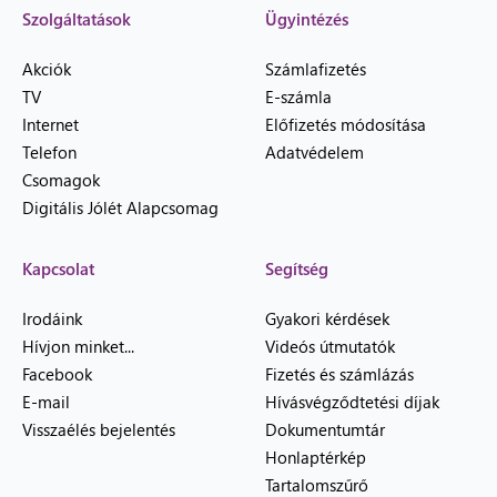
Szolgáltatások
Ügyintézés
Akciók
Számlafizetés
TV
E-számla
Internet
Előfizetés módosítása
Telefon
Adatvédelem
Csomagok
Digitális Jólét Alapcsomag
Kapcsolat
Segítség
Irodáink
Gyakori kérdések
Hívjon minket...
Videós útmutatók
Facebook
Fizetés és számlázás
E-mail
Hívásvégződtetési díjak
Visszaélés bejelentés
Dokumentumtár
Honlaptérkép
Tartalomszűrő