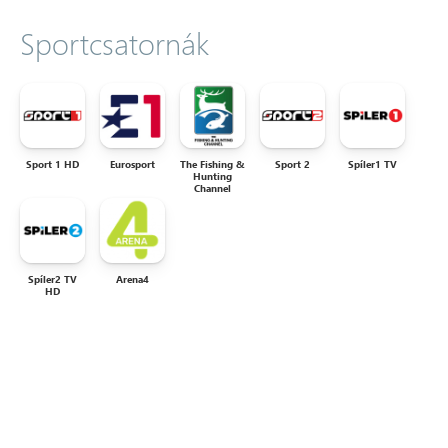
Sportcsatornák
Sport 1 HD
Eurosport
The Fishing &
Sport 2
Spíler1 TV
Hunting
Channel
Spíler2 TV
Arena4
HD