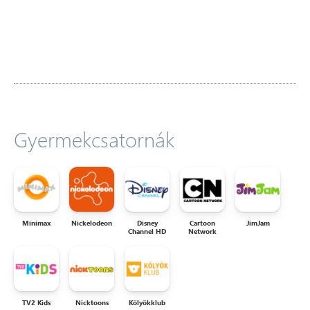
Gyermekcsatornák
Minimax
Nickelodeon
Disney
Cartoon
JimJam
Channel HD
Network
TV2 Kids
Nicktoons
Kölyökklub