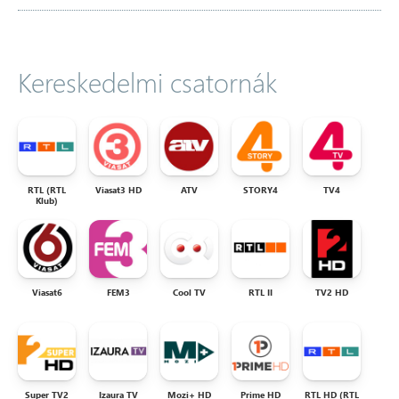
Kereskedelmi csatornák
RTL (RTL
Viasat3 HD
ATV
STORY4
TV4
Klub)
Viasat6
FEM3
Cool TV
RTL II
TV2 HD
Super TV2
Izaura TV
Mozi+ HD
Prime HD
RTL HD (RTL