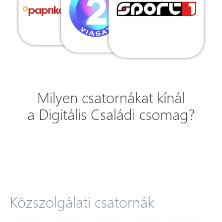
Milyen csatornákat kínál
a Digitális Családi csomag?
Közszolgálati csatornák