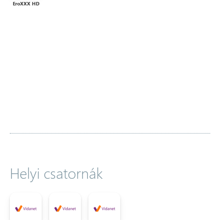
EroXXX HD
Helyi csatornák