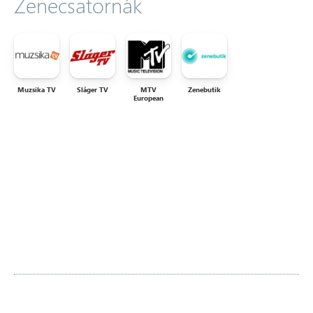
Zenecsatornák
Muzsika TV
Sláger TV
MTV
Zenebutik
European