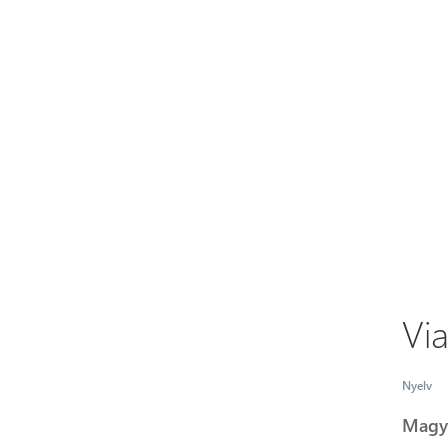
Vi
Nyelv
Magy