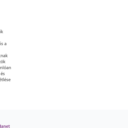
ik
is a
knak
zők
onlóan
 és
étlése
danet