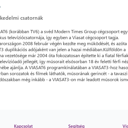
a
kedelmi csatornák
AT6 (korábban TV6) a svéd Modern Times Group cégcsoport egy
kus televíziócsatornája, így egyben a Viasat cégcsoport tagja.
országon 2008 február végén kezdte meg működését, és azóta 
3 duplikációs adójaként van jelen a hazai médiában.Külföldön a
na vezetősége már 2004 óta fokozatosan építette ki a fiatal férfia
televízióadó jellegét, így műsorait elsősorban 18 év feletti férfi né
mébe ajánlja. A VIASAT6 programkínálatában a VIASAT3-hoz has
rban sorozatok és filmek láthatók, műsorának gerincét - a tavaszi
időszakban még inkább - a VIASAT3-on már leadott műsorok ism
Kapcsolat
Segítség
Vi