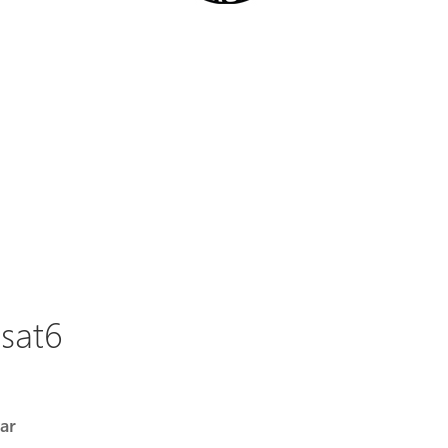
asat6
ar