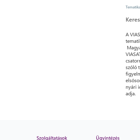
Tematik
Keres
A VIAS
temati
Magyar
VIASAT
csator
szóló 
figyel
elsőso
nyári 
adja.
Szolgáltatások
Ügyintézés