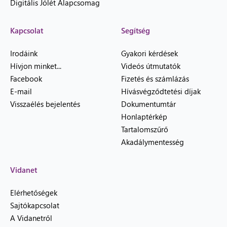
Digitális Jólét Alapcsomag
Kapcsolat
Segítség
Irodáink
Gyakori kérdések
Hívjon minket...
Videós útmutatók
Facebook
Fizetés és számlázás
E-mail
Hívásvégződtetési díjak
Visszaélés bejelentés
Dokumentumtár
Honlaptérkép
Tartalomszűrő
Akadálymentesség
Vidanet
Elérhetőségek
Sajtókapcsolat
A Vidanetről