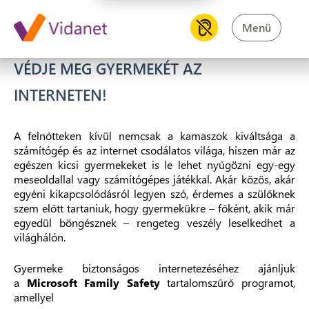
Menü
VÉDJE MEG GYERMEKÉT AZ
INTERNETEN!
A felnőtteken kívül nemcsak a kamaszok kiváltsága a
számítógép és az internet csodálatos világa, hiszen már az
egészen kicsi gyermekeket is le lehet nyűgözni egy-egy
meseoldallal vagy számítógépes játékkal. Akár közös, akár
egyéni kikapcsolódásról legyen szó, érdemes a szülőknek
szem előtt tartaniuk, hogy gyermekükre – főként, akik már
egyedül böngésznek – rengeteg veszély leselkedhet a
világhálón.
Gyermeke biztonságos internetezéséhez ajánljuk
a
Microsoft Family Safety
tartalomszűrő
programot,
amellyel