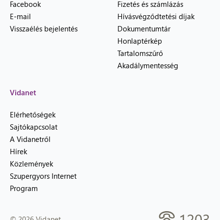
Facebook
Fizetés és számlázás
E-mail
Hívásvégződtetési díjak
Visszaélés bejelentés
Dokumentumtár
Honlaptérkép
Tartalomszűrő
Akadálymentesség
Vidanet
Elérhetőségek
Sajtókapcsolat
A Vidanetről
Hírek
Közlemények
Szupergyors Internet
Program
1203
© 2026 Vidanet