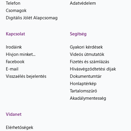
Telefon
Adatvédelem
Csomagok
Digitális Jólét Alapcsomag
Kapcsolat
Segítség
Irodáink
Gyakori kérdések
Hívjon minket...
Videós útmutatók
Facebook
Fizetés és számlázás
E-mail
Hívásvégződtetési díjak
Visszaélés bejelentés
Dokumentumtár
Honlaptérkép
Tartalomszűrő
Akadálymentesség
Vidanet
Elérhetőségek