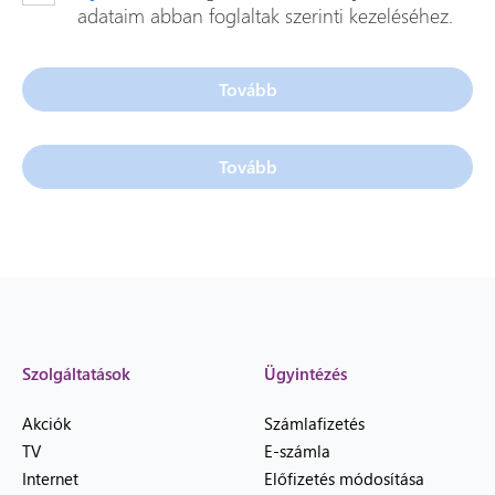
adataim abban foglaltak szerinti kezeléséhez.
Új ablakban nyílik meg.
A tovább gombok aktiválásához kötelező bejelölni az adatkezel
Tovább
Tovább
Szolgáltatások
Ügyintézés
Akciók
Számlafizetés
TV
E-számla
Internet
Előfizetés módosítása