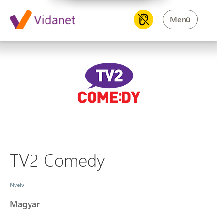
Menü
TV2 Comedy
TV2 Comedy
Nyelv
Magyar