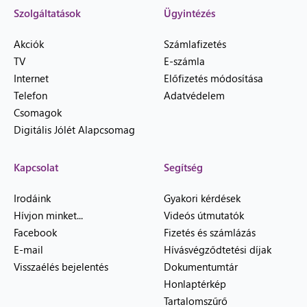
Szolgáltatások
Ügyintézés
Akciók
Számlafizetés
TV
E-számla
Internet
Előfizetés módosítása
Telefon
Adatvédelem
Csomagok
Digitális Jólét Alapcsomag
Kapcsolat
Segítség
Irodáink
Gyakori kérdések
Hívjon minket...
Videós útmutatók
Facebook
Fizetés és számlázás
E-mail
Hívásvégződtetési díjak
Visszaélés bejelentés
Dokumentumtár
Honlaptérkép
Tartalomszűrő