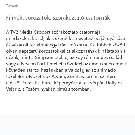
Tematika
Filmek, sorozatok, szórakoztató csatornák
A TV2 Média Csoport szórakoztató csatornája
mindazoknak szól, akik szeretik a nevetést. Saját gyártású
és vásárolt tartalmat egyaránt műsorra tűz, többek között
olyan népszerű sorozatokkal találkozhatnak kínálatában a
nézők, mint a Simpson család, az Egy rém rendes család
vagy a Nevem Earl. Emellett röviddel az amerikai premiert
követően startol hazánkban a valóság és az animáció
tökéletes ötvözete, az Atyám, Zorn!, valamint szintén
először érkezik a hazai képernyőre a testvérpár, Holly és
Valerie, a Tesóm nyakán című sitcomban.