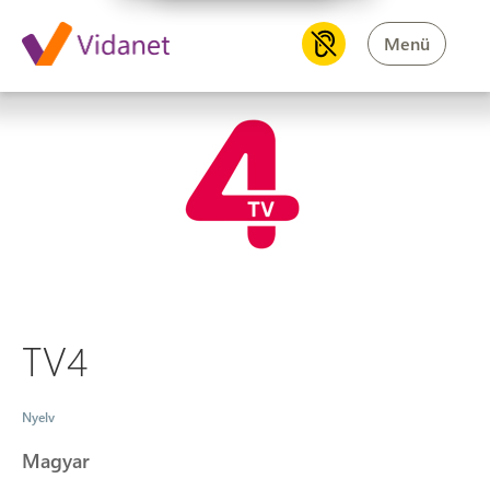
Menü
TV4
TV4
Nyelv
Magyar