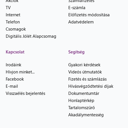
Akciók
Számlafizetés
TV
E-számla
Internet
Előfizetés módosítása
Telefon
Adatvédelem
Csomagok
Digitális Jólét Alapcsomag
Kapcsolat
Segítség
Irodáink
Gyakori kérdések
Hívjon minket...
Videós útmutatók
Facebook
Fizetés és számlázás
E-mail
Hívásvégződtetési díjak
Visszaélés bejelentés
Dokumentumtár
Honlaptérkép
Tartalomszűrő
Akadálymentesség