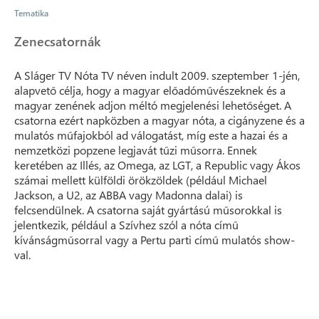
Tematika
Zenecsatornák
A Sláger TV Nóta TV néven indult 2009. szeptember 1-jén,
alapvető célja, hogy a magyar előadóművészeknek és a
magyar zenének adjon méltó megjelenési lehetőséget. A
csatorna ezért napközben a magyar nóta, a cigányzene és a
mulatós műfajokból ad válogatást, míg este a hazai és a
nemzetközi popzene legjavát tűzi műsorra. Ennek
keretében az Illés, az Omega, az LGT, a Republic vagy Ákos
számai mellett külföldi örökzöldek (például Michael
Jackson, a U2, az ABBA vagy Madonna dalai) is
felcsendülnek. A csatorna saját gyártású műsorokkal is
jelentkezik, például a Szívhez szól a nóta című
kívánságműsorral vagy a Pertu parti című mulatós show-
val.