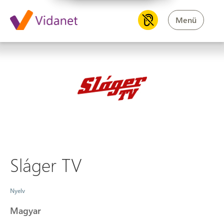
Menü
Sláger TV
Sláger TV
Nyelv
Magyar