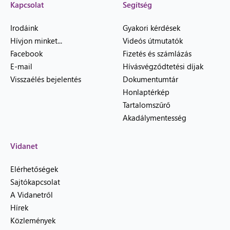
Kapcsolat
Segítség
Irodáink
Gyakori kérdések
Hívjon minket...
Videós útmutatók
Facebook
Fizetés és számlázás
E-mail
Hívásvégződtetési díjak
Visszaélés bejelentés
Dokumentumtár
Honlaptérkép
Tartalomszűrő
Akadálymentesség
Vidanet
Elérhetőségek
Sajtókapcsolat
A Vidanetről
Hírek
Közlemények