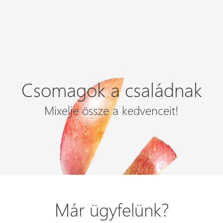
Csomagok a családnak
Mixelje össze a kedvenceit!
Már ügyfelünk?