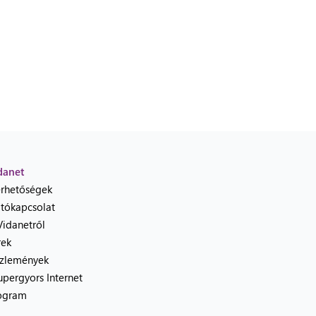
danet
érhetőségek
jtókapcsolat
Vidanetről
rek
zlemények
upergyors Internet
ogram