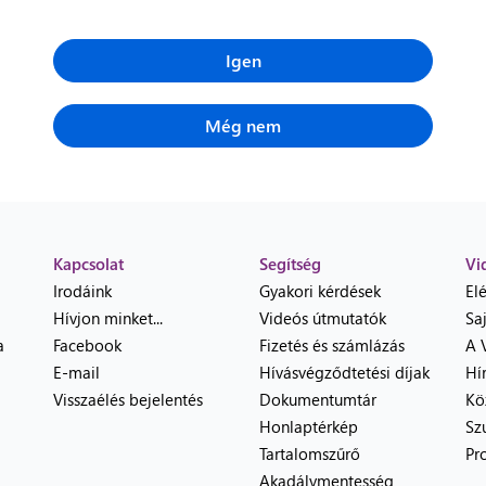
Igen
Még nem
Kapcsolat
Segítség
Vi
Irodáink
Gyakori kérdések
El
Hívjon minket...
Videós útmutatók
Sa
a
Facebook
Fizetés és számlázás
A 
E-mail
Hívásvégződtetési díjak
Hí
Visszaélés bejelentés
Dokumentumtár
Kö
Honlaptérkép
Sz
Tartalomszűrő
Pr
Akadálymentesség