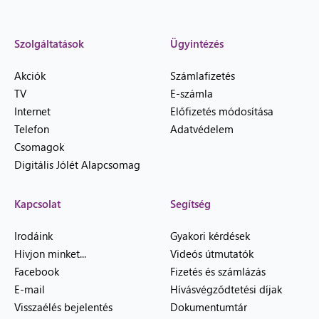
Szolgáltatások
Ügyintézés
Akciók
Számlafizetés
TV
E-számla
Internet
Előfizetés módosítása
Telefon
Adatvédelem
Csomagok
Digitális Jólét Alapcsomag
Kapcsolat
Segítség
Irodáink
Gyakori kérdések
Hívjon minket...
Videós útmutatók
Facebook
Fizetés és számlázás
E-mail
Hívásvégződtetési díjak
Visszaélés bejelentés
Dokumentumtár