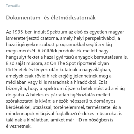
Tematika
Dokumentum- és életmódcsatornák
Az 1995-ben indult Spektrum az első és egyetlen magyar
ismeretterjesztő csatorna, amely helyi perspektívából, a
hazai igényekre szabott programokkal segíti a világ
megismerését. A külföldi produkciók mellett nagy
hangsúlyt fektet a hazai gyártású anyagok bemutatására is.
Első saját műsora, az On The Spot riporterei olyan
történetek és tények után kutatnak a nagyvilágban,
amelyek csak rövid hírek erejéig jelenhetnek meg a
médiában vagy ki is maradnak a híradókból. Ez is
bizonyítja, hogy a Spektrum újszerű betekintést ad a világ
dolgaiba. A hiteles és pártatlan tájékoztatás mellett
szórakoztatni is kíván: a nézők népszerű tudományos
kérdésekkel, utazással, történelemmel, természettel és a
mindennapok világával foglalkozó érdekes műsorokat is
találnak a kínálatban, amiket már HD minőségben is
élvezhetnek.