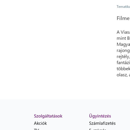
Tematik
Filme
A Vias
mint B
Magyar
rajong
rejtély
fantáz
többek
olasz,
Szolgáltatások
Ügyintézés
Akciók
Számlafizetés