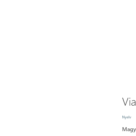
Vi
Nyelv
Magy