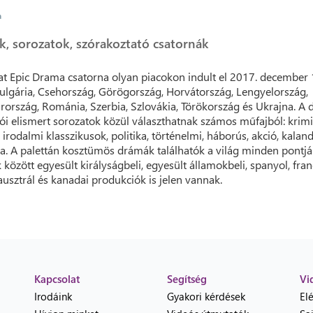
a
k, sorozatok, szórakoztató csatornák
at Epic Drama csatorna olyan piacokon indult el 2017. december 
ulgária, Csehország, Görögország, Horvátország, Lengyelország,
ország, Románia, Szerbia, Szlovákia, Törökország és Ukrajna. A
ói elismert sorozatok közül választhatnak számos műfajból: krimi
, irodalmi klasszikusok, politika, történelmi, háborús, akció, kalan
ia. A palettán kosztümös drámák találhatók a világ minden pontjár
 között egyesült királyságbeli, egyesült államokbeli, spanyol, fran
 ausztrál és kanadai produkciók is jelen vannak.
Kapcsolat
Segítség
Vi
Irodáink
Gyakori kérdések
El