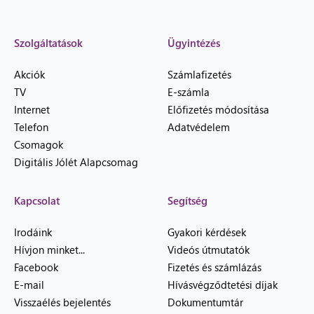
Szolgáltatások
Ügyintézés
Akciók
Számlafizetés
TV
E-számla
Internet
Előfizetés módosítása
Telefon
Adatvédelem
Csomagok
Digitális Jólét Alapcsomag
Kapcsolat
Segítség
Irodáink
Gyakori kérdések
Hívjon minket...
Videós útmutatók
Facebook
Fizetés és számlázás
E-mail
Hívásvégződtetési díjak
Visszaélés bejelentés
Dokumentumtár