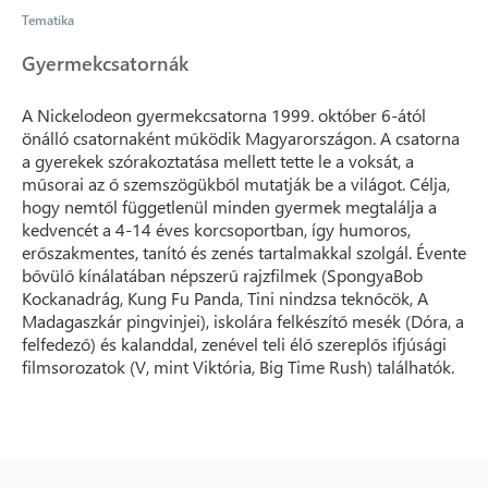
Tematika
Gyermekcsatornák
A Nickelodeon gyermekcsatorna 1999. október 6-ától
önálló csatornaként működik Magyarországon. A csatorna
a gyerekek szórakoztatása mellett tette le a voksát, a
műsorai az ő szemszögükből mutatják be a világot. Célja,
hogy nemtől függetlenül minden gyermek megtalálja a
kedvencét a 4-14 éves korcsoportban, így humoros,
erőszakmentes, tanító és zenés tartalmakkal szolgál. Évente
bővülő kínálatában népszerű rajzfilmek (SpongyaBob
Kockanadrág, Kung Fu Panda, Tini nindzsa teknőcök, A
Madagaszkár pingvinjei), iskolára felkészítő mesék (Dóra, a
felfedező) és kalanddal, zenével teli élő szereplős ifjúsági
filmsorozatok (V, mint Viktória, Big Time Rush) találhatók.