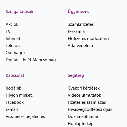
Szolgáltatások
Ügyintézés
Akciók
Számlafizetés
TV
E-számla
Internet
Előfizetés módosítása
Telefon
Adatvédelem
Csomagok
Digitális Jólét Alapcsomag
Kapcsolat
Segítség
Irodáink
Gyakori kérdések
Hívjon minket...
Videós útmutatók
Facebook
Fizetés és számlázás
E-mail
Hívásvégződtetési díjak
Visszaélés bejelentés
Dokumentumtár
Honlaptérkép