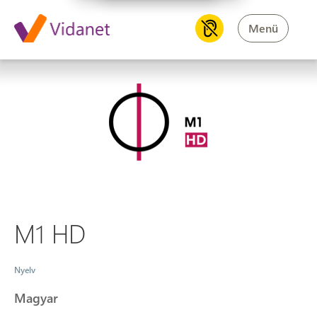
Menü
M1 HD
M1 HD
Nyelv
Magyar