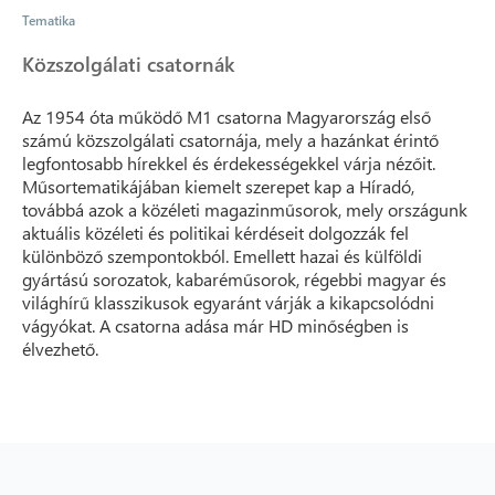
Tematika
Közszolgálati csatornák
Az 1954 óta működő M1 csatorna Magyarország első
számú közszolgálati csatornája, mely a hazánkat érintő
legfontosabb hírekkel és érdekességekkel várja nézőit.
Műsortematikájában kiemelt szerepet kap a Híradó,
továbbá azok a közéleti magazinműsorok, mely országunk
aktuális közéleti és politikai kérdéseit dolgozzák fel
különböző szempontokból. Emellett hazai és külföldi
gyártású sorozatok, kabaréműsorok, régebbi magyar és
világhírű klasszikusok egyaránt várják a kikapcsolódni
vágyókat. A csatorna adása már HD minőségben is
élvezhető.