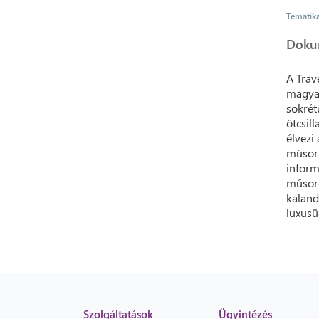
Tematik
Doku
A Trav
magyar
sokrét
ötcsil
élvezi
műsork
inform
műsoro
kaland
luxus
Szolgáltatások
Ügyintézés