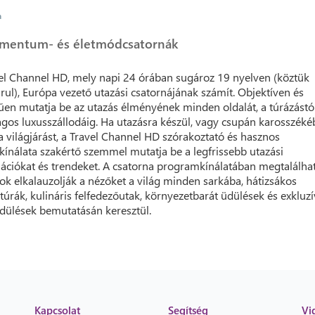
a
mentum- és életmódcsatornák
el Channel HD, mely napi 24 órában sugároz 19 nyelven (köztük
ul), Európa vezető utazási csatornájának számít. Objektíven és
űen mutatja be az utazás élményének minden oldalát, a túrázástó
lagos luxusszállodáig. Ha utazásra készül, vagy csupán karosszéké
 a világjárást, a Travel Channel HD szórakoztató és hasznos
ínálata szakértő szemmel mutatja be a legfrissebb utazási
ációkat és trendeket. A csatorna programkínálatában megtalálha
k elkalauzolják a nézőket a világ minden sarkába, hátizsákos
túrák, kulináris felfedezőutak, környezetbarát üdülések és exkluzí
üdülések bemutatásán keresztül.
Kapcsolat
Segítség
Vi