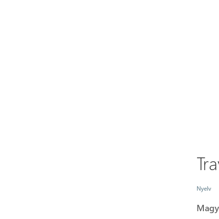
Tr
Nyelv
Magy