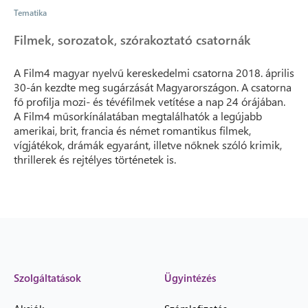
Tematika
Filmek, sorozatok, szórakoztató csatornák
A Film4 magyar nyelvű kereskedelmi csatorna 2018. április
30-án kezdte meg sugárzását Magyarországon. A csatorna
fő profilja mozi- és tévéfilmek vetítése a nap 24 órájában.
A Film4 műsorkínálatában megtalálhatók a legújabb
amerikai, brit, francia és német romantikus filmek,
vígjátékok, drámák egyaránt, illetve nőknek szóló krimik,
thrillerek és rejtélyes történetek is.
Szolgáltatások
Ügyintézés