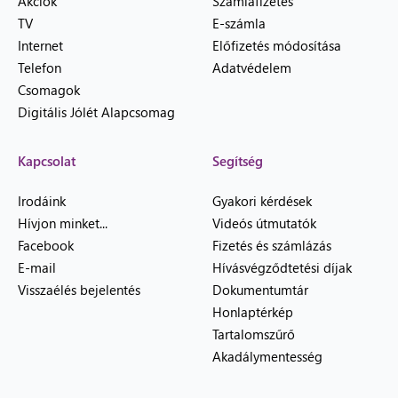
Akciók
Számlafizetés
TV
E-számla
Internet
Előfizetés módosítása
Telefon
Adatvédelem
Csomagok
Digitális Jólét Alapcsomag
Kapcsolat
Segítség
Irodáink
Gyakori kérdések
Hívjon minket...
Videós útmutatók
Facebook
Fizetés és számlázás
E-mail
Hívásvégződtetési díjak
Visszaélés bejelentés
Dokumentumtár
Honlaptérkép
Tartalomszűrő
Akadálymentesség