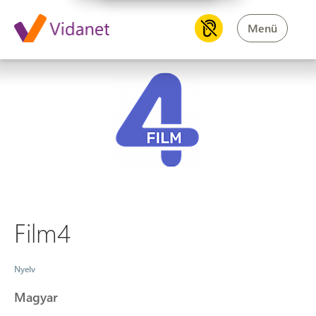
Menü
Film4
Film4
Nyelv
Magyar