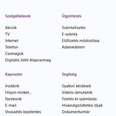
Szolgáltatások
Ügyintézés
Akciók
Számlafizetés
TV
E-számla
Internet
Előfizetés módosítása
Telefon
Adatvédelem
Csomagok
Digitális Jólét Alapcsomag
Kapcsolat
Segítség
Irodáink
Gyakori kérdések
Hívjon minket...
Videós útmutatók
Facebook
Fizetés és számlázás
E-mail
Hívásvégződtetési díjak
Visszaélés bejelentés
Dokumentumtár