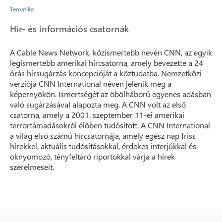
Tematika
Hír- és információs csatornák
A Cable News Network, közismertebb nevén CNN, az egyik
legismertebb amerikai hírcsatorna, amely bevezette a 24
órás hírsugárzás koncepcióját a köztudatba. Nemzetközi
verziója CNN International néven jelenik meg a
képernyőkön. Ismertségét az öbölháború egyenes adásban
való sugárzásával alapozta meg. A CNN volt az első
csatorna, amely a 2001. szeptember 11-ei amerikai
terrortámadásokról élőben tudósított. A CNN International
a világ első számú hírcsatornája, amely egész nap friss
hírekkel, aktuális tudósításokkal, érdekes interjúkkal és
oknyomozó, tényfeltáró riportokkal várja a hírek
szerelmeseit.