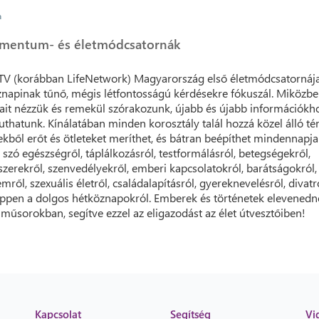
a
mentum- és életmódcsatornák
 TV (korábban LifeNetwork) Magyarország első életmódcsatornája
napinak tűnő, mégis létfontosságú kérdésekre fókuszál. Miközb
it nézzük és remekül szórakozunk, újabb és újabb információkho
uthatunk. Kínálatában minden korosztály talál hozzá közel álló té
kből erőt és ötleteket meríthet, és bátran beépíthet mindennapja
 szó egészségről, táplálkozásról, testformálásról, betegségekről,
zerekről, szenvedélyekről, emberi kapcsolatokról, barátságokról,
mről, szexuális életről, családalapításról, gyereknevelésről, divatr
ppen a dolgos hétköznapokról. Emberek és történetek elevenedn
műsorokban, segítve ezzel az eligazodást az élet útvesztőiben!
Kapcsolat
Segítség
Vi