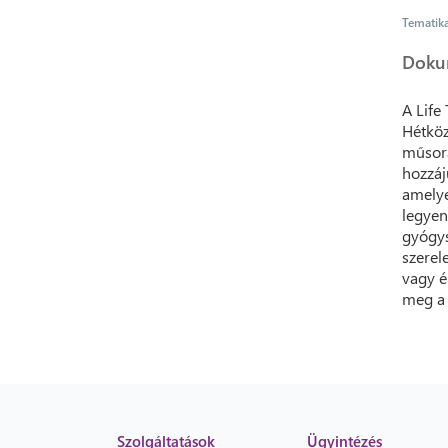
Tematik
Doku
A Life
Hétköz
műsora
hozzáj
amelye
legyen
gyógys
szerele
vagy é
meg a 
Szolgáltatások
Ügyintézés