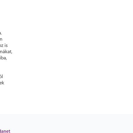
.
en
z is
mákat,
iba,
ól
ek
danet