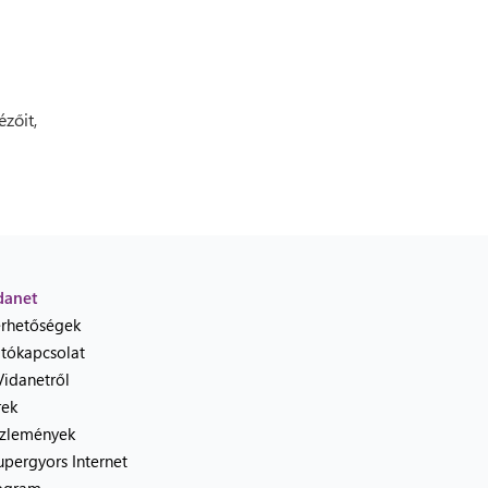
ézőit,
danet
érhetőségek
jtókapcsolat
Vidanetről
rek
zlemények
upergyors Internet