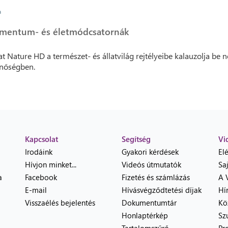
a
mentum- és életmódcsatornák
at Nature HD a természet- és állatvilág rejtélyeibe kalauzolja be n
nőségben.
Kapcsolat
Segítség
Vi
Irodáink
Gyakori kérdések
El
Hívjon minket...
Videós útmutatók
Sa
a
Facebook
Fizetés és számlázás
A 
E-mail
Hívásvégződtetési díjak
Hí
Visszaélés bejelentés
Dokumentumtár
Kö
Honlaptérkép
Sz