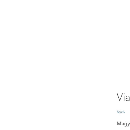
Vi
Nyelv
Magy