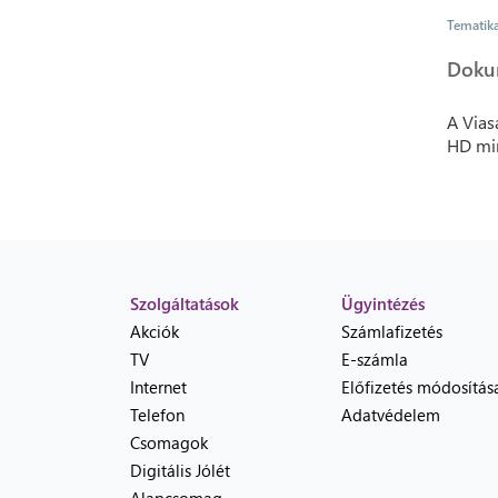
Tematik
Doku
A Vias
HD mi
Szolgáltatások
Ügyintézés
Akciók
Számlafizetés
TV
E-számla
Internet
Előfizetés módosítás
Telefon
Adatvédelem
Csomagok
Digitális Jólét