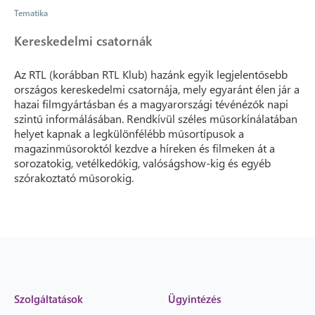
Tematika
Kereskedelmi csatornák
Az RTL (korábban RTL Klub) hazánk egyik legjelentősebb
országos kereskedelmi csatornája, mely egyaránt élen jár a
hazai filmgyártásban és a magyarországi tévénézők napi
szintű informálásában. Rendkívül széles műsorkínálatában
helyet kapnak a legkülönfélébb műsortípusok a
magazinműsoroktól kezdve a híreken és filmeken át a
sorozatokig, vetélkedőkig, valóságshow-kig és egyéb
szórakoztató műsorokig.
Szolgáltatások
Ügyintézés