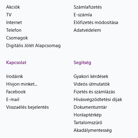
Akciók
Számlafizetés
TV
E-számla
Internet
Előfizetés módosítása
Telefon
Adatvédelem
Csomagok
Digitális Jólét Alapcsomag
Kapcsolat
Segítség
Irodáink
Gyakori kérdések
Hívjon minket...
Videós útmutatók
Facebook
Fizetés és számlázás
E-mail
Hívásvégződtetési díjak
Visszaélés bejelentés
Dokumentumtár
Honlaptérkép
Tartalomszűrő
Akadálymentesség