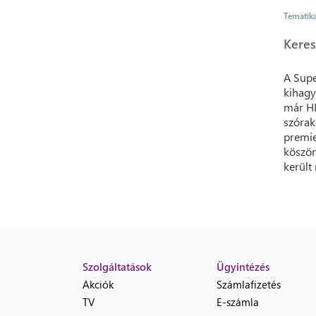
Tematik
Keres
A Supe
kihagy
már HD
szórak
premie
köszön
került
Szolgáltatások
Ügyintézés
Akciók
Számlafizetés
TV
E-számla