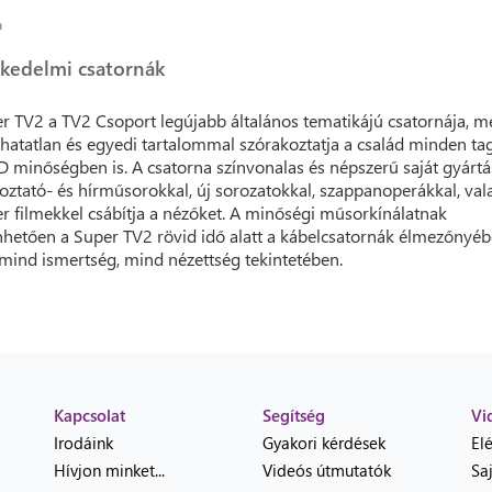
a
kedelmi csatornák
r TV2 a TV2 Csoport legújabb általános tematikájú csatornája, m
hatatlan és egyedi tartalommal szórakoztatja a család minden tag
 minőségben is. A csatorna színvonalas és népszerű saját gyárt
oztató- és hírműsorokkal, új sorozatokkal, szappanoperákkal, val
r filmekkel csábítja a nézőket. A minőségi műsorkínálatnak
hetően a Super TV2 rövid idő alatt a kábelcsatornák élmezőnyéb
 mind ismertség, mind nézettség tekintetében.
Kapcsolat
Segítség
Vi
Irodáink
Gyakori kérdések
El
Hívjon minket...
Videós útmutatók
Sa