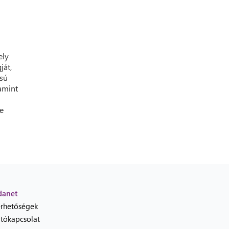
ely
ját,
ású
amint
e
danet
érhetőségek
jtókapcsolat