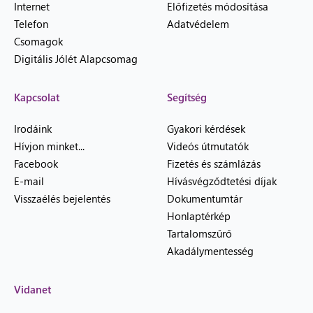
Internet
Előfizetés módosítása
Telefon
Adatvédelem
Csomagok
Digitális Jólét Alapcsomag
Kapcsolat
Segítség
Irodáink
Gyakori kérdések
Hívjon minket...
Videós útmutatók
Facebook
Fizetés és számlázás
E-mail
Hívásvégződtetési díjak
Visszaélés bejelentés
Dokumentumtár
Honlaptérkép
Tartalomszűrő
Akadálymentesség
Vidanet