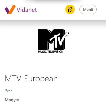
Menü
MTV European
MTV European
Nyelv
Magyar