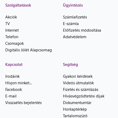
Szolgáltatások
Ügyintézés
Akciók
Számlafizetés
TV
E-számla
Internet
Előfizetés módosítása
Telefon
Adatvédelem
Csomagok
Digitális Jólét Alapcsomag
Kapcsolat
Segítség
Irodáink
Gyakori kérdések
Hívjon minket...
Videós útmutatók
Facebook
Fizetés és számlázás
E-mail
Hívásvégződtetési díjak
Visszaélés bejelentés
Dokumentumtár
Honlaptérkép
Tartalomszűrő