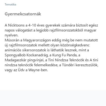
Tematika
Gyermekcsatornák
A Nicktoons a 4-10 éves gyerekek számára biztosít egész
napos válogatást a legjobb rajzfilmsorozatokból magyar
nyelven.
Műsorán a Magyarországon eddig még be nem mutatott
új rajzfilmsorozatok mellett olyan közönségkedvenc
animációs sikersorozatok is láthatók lesznek, mint a
SpongyaBob Kockanadrág, a Kung Fu Panda, a
Madagaszkár pingvinjei, a Tini Nindzsa Teknőcök és A tini
nindzsa teknőcök felemelkedése, a Tündéri keresztszülők,
vagy az Üdv a Wayne-ben.