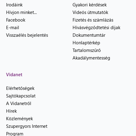
Irodáink
Gyakori kérdések
Hívjon minket...
Videós útmutatók
Facebook
Fizetés és számlázás
E-mail
Hívásvégződtetési díjak
Visszaélés bejelentés
Dokumentumtár
Honlaptérkép
Tartalomszűrő
Akadálymentesség
Vidanet
Elérhetőségek
Sajtókapcsolat
A Vidanetről
Hírek
Közlemények
Szupergyors Internet
Program