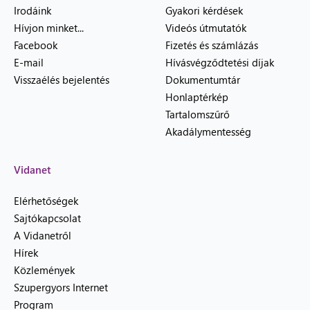
Irodáink
Gyakori kérdések
Hívjon minket...
Videós útmutatók
Facebook
Fizetés és számlázás
E-mail
Hívásvégződtetési díjak
Visszaélés bejelentés
Dokumentumtár
Honlaptérkép
Tartalomszűrő
Akadálymentesség
Vidanet
Elérhetőségek
Sajtókapcsolat
A Vidanetről
Hírek
Közlemények
Szupergyors Internet
Program