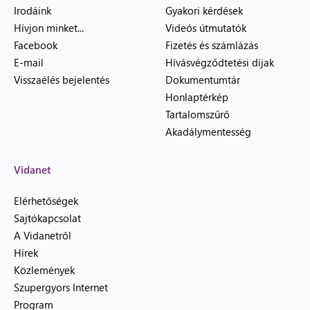
Irodáink
Gyakori kérdések
Hívjon minket...
Videós útmutatók
Facebook
Fizetés és számlázás
E-mail
Hívásvégződtetési díjak
Visszaélés bejelentés
Dokumentumtár
Honlaptérkép
Tartalomszűrő
Akadálymentesség
Vidanet
Elérhetőségek
Sajtókapcsolat
A Vidanetről
Hírek
Közlemények
Szupergyors Internet
Program