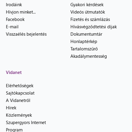
Irodáink
Gyakori kérdések
Hívjon minket...
Videós útmutatók
Facebook
Fizetés és számlázás
E-mail
Hívásvégződtetési díjak
Visszaélés bejelentés
Dokumentumtár
Honlaptérkép
Tartalomszűrő
Akadálymentesség
Vidanet
Elérhetőségek
Sajtókapcsolat
A Vidanetről
Hírek
Közlemények
Szupergyors Internet
Program