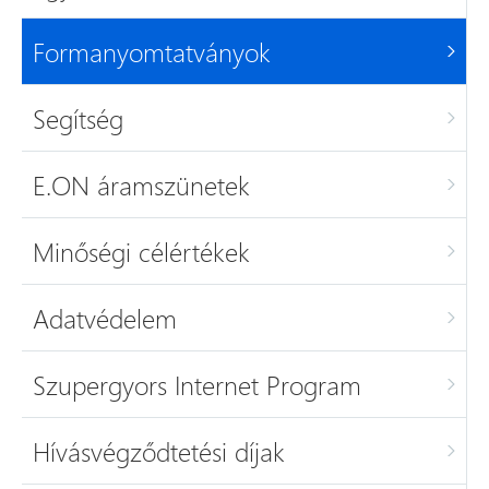
Formanyomtatványok
Segítség
E.ON áramszünetek
Minőségi célértékek
Adatvédelem
Szupergyors Internet Program
Hívásvégződtetési díjak