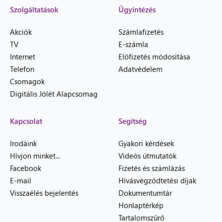
Szolgáltatások
Ügyintézés
Akciók
Számlafizetés
TV
E-számla
Internet
Előfizetés módosítása
Telefon
Adatvédelem
Csomagok
Digitális Jólét Alapcsomag
Kapcsolat
Segítség
Irodáink
Gyakori kérdések
Hívjon minket...
Videós útmutatók
Facebook
Fizetés és számlázás
E-mail
Hívásvégződtetési díjak
Visszaélés bejelentés
Dokumentumtár
Honlaptérkép
Tartalomszűrő