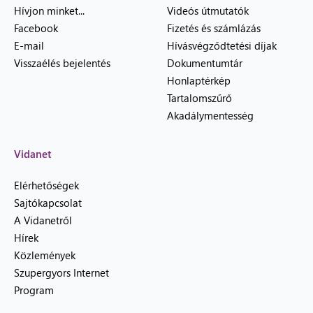
Hívjon minket...
Videós útmutatók
Facebook
Fizetés és számlázás
E-mail
Hívásvégződtetési díjak
Visszaélés bejelentés
Dokumentumtár
Honlaptérkép
Tartalomszűrő
Akadálymentesség
Vidanet
Elérhetőségek
Sajtókapcsolat
A Vidanetről
Hírek
Közlemények
Szupergyors Internet
Program