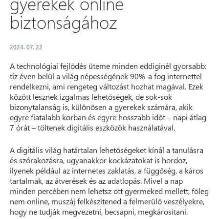
gyerekek online
biztonságához
2024. 07. 22
A technológiai fejlődés üteme minden eddiginél gyorsabb:
tíz éven belül a világ népességének 90%-a fog internettel
rendelkezni, ami rengeteg változást hozhat magával. Ezek
között lesznek izgalmas lehetőségek, de sok-sok
bizonytalanság is, különösen a gyerekek számára, akik
egyre fiatalabb korban és egyre hosszabb időt – napi átlag
7 órát – töltenek digitális eszközök használatával.
A digitális világ határtalan lehetőségeket kínál a tanulásra
és szórakozásra, ugyanakkor kockázatokat is hordoz,
ilyenek például az internetes zaklatás, a függőség, a káros
tartalmak, az átverések és az adatlopás. Mivel a nap
minden percében nem lehetsz ott gyermeked mellett, főleg
nem online, muszáj felkészítened a felmerülő veszélyekre,
hogy ne tudják megvezetni, becsapni, megkárosítani.