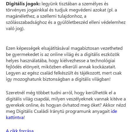
Digitális jogok:
legyünk tisztában a személyes és
törvényes jogainkkal és tudjuk megvédeni azokat (pl. a
magánélethez, a szellemi tulajdonhoz, a
szólásszabadsághoz és a gyűlöletbeszéd elleni védelemhez
való jog).
Ezen képességek elsajátításával magabiztosan vezetheted
be gyermekedet is az online világ és a digitális eszközök
helyes használatába, hogy kiélvezhesse a technológiai
fejlődés előnyeit, miközben elkerüli annak kockázatait.
Legyen az egész család felkészült és tájékozott, mert csak
így mozoghatunk biztonságban a digitális világban!
Szeretnél még többet tudni arról, hogy kerülhetők el a
digitális világ csapdái, milyen veszélyeknek vannak kitéve a
gyerekek online, és hogyan óvhatod meg őket? Akkor nézd
meg Digitális Családi Iránytű programunk anyagait
ide
kattintva
!
A cikk forrása