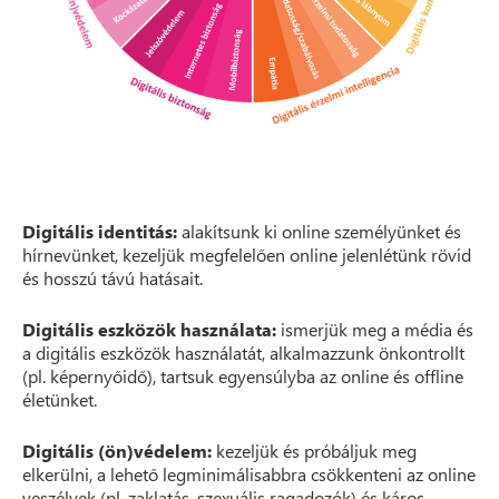
Digitális identitás:
alakítsunk ki online személyünket és
hírnevünket, kezeljük megfelelően online jelenlétünk rövid
és hosszú távú hatásait.
Digitális eszközök használata:
ismerjük meg a média és
a digitális eszközök használatát, alkalmazzunk önkontrollt
(pl. képernyőidő), tartsuk egyensúlyba az online és offline
életünket.
Digitális (ön)védelem:
kezeljük és próbáljuk meg
elkerülni, a lehető legminimálisabbra csökkenteni az online
veszélyek (pl. zaklatás, szexuális ragadozók) és káros