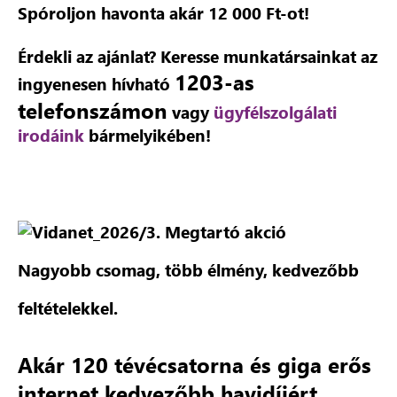
Spóroljon havonta akár 12 000 Ft-ot!
Érdekli az ajánlat? Keresse munkatársainkat az
1203-as
ingyenesen hívható
telefonszámon
vagy
ügyfélszolgálati
irodáink
bármelyikében!
Nagyobb csomag, több élmény, kedvezőbb
feltételekkel.
Akár 120 tévécsatorna és giga erős
internet kedvezőbb havidíjért.