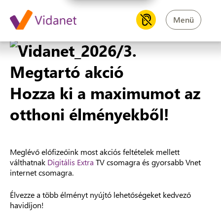
Hozza ki a maximumot az ott
Menü
Hozza ki a maximumot az
otthoni élményekből!
Meglévő előfizeőink most akciós feltételek mellett
válthatnak
Digitális Extra
TV csomagra és gyorsabb Vnet
internet csomagra.
Élvezze a több élményt nyújtó lehetőségeket kedvező
havidíjon!