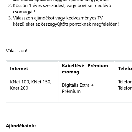
Kössön 1 éves szerződést, vagy bővítse meglévő
csomagját!
Válasszon ajándékot vagy kedvezményes TV
készüléket az összegyűjtött pontoknak megfelelően!
Válasszon!
Kábeltévé+Prémium
Internet
Telef
csomag
KNet 100, KNet 150,
Telefon 
Digitális Extra +
Knet 200
Telefon
Prémium
Ajándékaink: