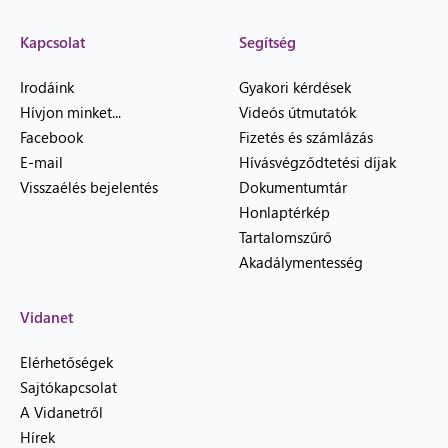
Kapcsolat
Segítség
Irodáink
Gyakori kérdések
Hívjon minket...
Videós útmutatók
Facebook
Fizetés és számlázás
E-mail
Hívásvégződtetési díjak
Visszaélés bejelentés
Dokumentumtár
Honlaptérkép
Tartalomszűrő
Akadálymentesség
Vidanet
Elérhetőségek
Sajtókapcsolat
A Vidanetről
Hírek