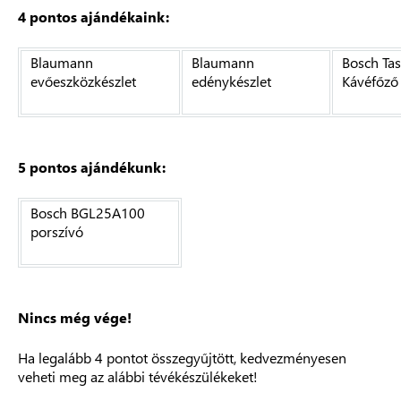
4 pontos ajándékaink:
Blaumann
Blaumann
Bosch Ta
evőeszközkészlet
edénykészlet
Kávéfőző
5 pontos ajándékunk:
Bosch BGL25A100
porszívó
Nincs még vége!
Ha legalább 4 pontot összegyűjtött, kedvezményesen
veheti meg az alábbi tévékészülékeket!