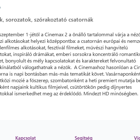
a
k, sorozatok, szórakoztató csatornák
szeptember 1-jétől a Cinemax 2 a önálló tartalommal várja a néző
i alkotásokat helyezi középpontba: a csatornán európai és nemz
lenfilmes alkotásokat, fesztivál filmeket, művészi hangvitelű
tokat, inspiráló drámákat, emberi sorsokra koncentráló romantik
et, bonyolult és mély kapcsolatokat és karaktereket felvonultató
ínálatból válogathatnak a nézők. A Cinemaxhoz hasonlóan a C
orna is napi bontásban más-más tematikát követ. Vasárnaponként
közi mozié a főszerep, szombatonként a heti premiert mutatja be
ként napjaink kultikus filmjeivel, csütörtökön pedig díjnyertes
tokkal ismerkedhet meg az érdeklődő. Mindezt HD minőségben.
Kapcsolat
Segítség
Vi