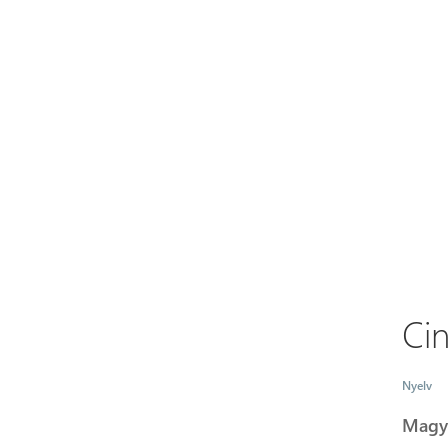
Ci
Nyelv
Magy