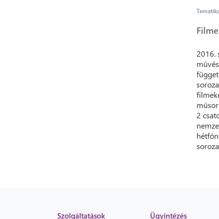
Tematik
Filme
2016. 
művész
függet
soroza
filmek
műsork
2 csat
nemzet
hétfőn
soroza
Szolgáltatások
Ügyintézés