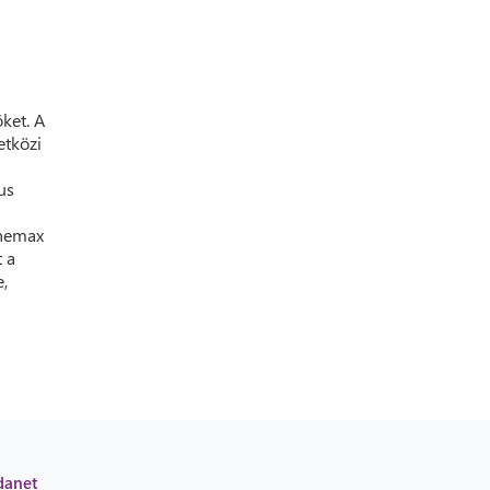
ket. A
etközi
us
inemax
 a
,
danet