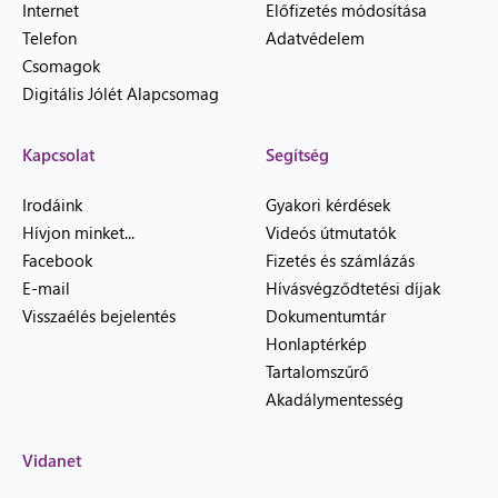
Internet
Előfizetés módosítása
Telefon
Adatvédelem
Csomagok
Digitális Jólét Alapcsomag
Kapcsolat
Segítség
Irodáink
Gyakori kérdések
Hívjon minket...
Videós útmutatók
Facebook
Fizetés és számlázás
E-mail
Hívásvégződtetési díjak
Visszaélés bejelentés
Dokumentumtár
Honlaptérkép
Tartalomszűrő
Akadálymentesség
Vidanet