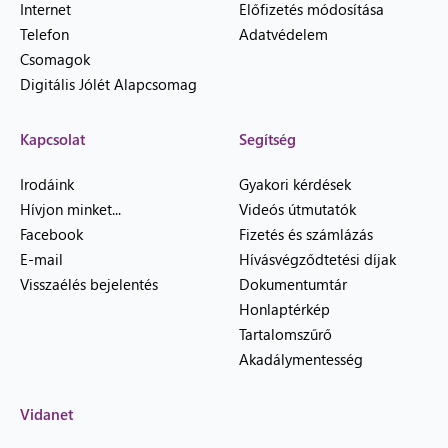
Internet
Előfizetés módosítása
Telefon
Adatvédelem
Csomagok
Digitális Jólét Alapcsomag
Kapcsolat
Segítség
Irodáink
Gyakori kérdések
Hívjon minket...
Videós útmutatók
Facebook
Fizetés és számlázás
E-mail
Hívásvégződtetési díjak
Visszaélés bejelentés
Dokumentumtár
Honlaptérkép
Tartalomszűrő
Akadálymentesség
Vidanet