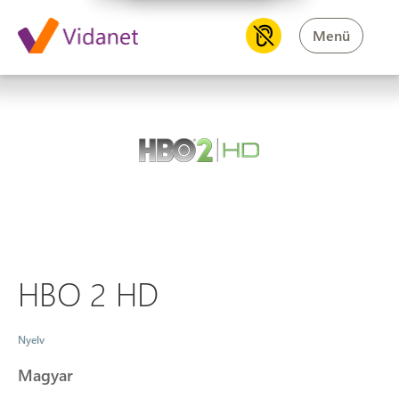
Menü
HBO 2 HD
HBO 2 HD
Nyelv
Magyar