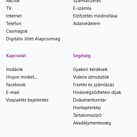
Akciók
Számlafizetés
TV
E-számla
Internet
Előfizetés módosítása
Telefon
Adatvédelem
Csomagok
Digitális Jólét Alapcsomag
Kapcsolat
Segítség
Irodáink
Gyakori kérdések
Hívjon minket...
Videós útmutatók
Facebook
Fizetés és számlázás
E-mail
Hívásvégződtetési díjak
Visszaélés bejelentés
Dokumentumtár
Honlaptérkép
Tartalomszűrő
Akadálymentesség