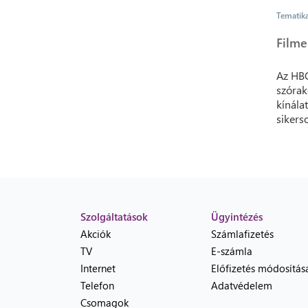
Tematik
Filme
Az HBO
szórak
kínála
sikers
Szolgáltatások
Ügyintézés
Akciók
Számlafizetés
TV
E-számla
Internet
Előfizetés módosítás
Telefon
Adatvédelem
Csomagok