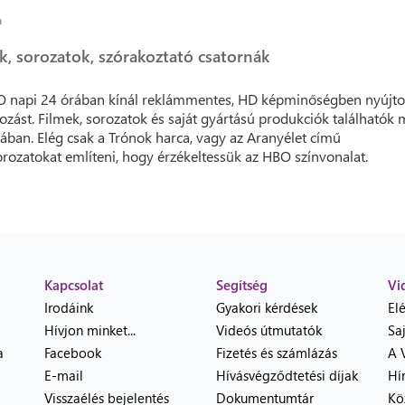
a
k, sorozatok, szórakoztató csatornák
 napi 24 órában kínál reklámmentes, HD képminőségben nyújto
ozást. Filmek, sorozatok és saját gyártású produkciók találhatók
tában. Elég csak a Trónok harca, vagy az Aranyélet című
orozatokat említeni, hogy érzékeltessük az HBO színvonalat.
Kapcsolat
Segítség
Vi
Irodáink
Gyakori kérdések
El
Hívjon minket...
Videós útmutatók
Sa
a
Facebook
Fizetés és számlázás
A 
E-mail
Hívásvégződtetési díjak
Hí
Visszaélés bejelentés
Dokumentumtár
Kö