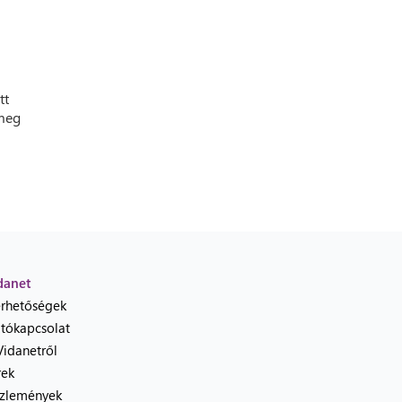
tt
 meg
danet
érhetőségek
jtókapcsolat
Vidanetről
rek
zlemények