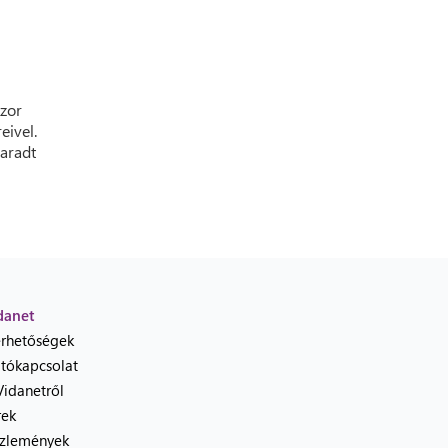
szor
eivel.
maradt
danet
érhetőségek
jtókapcsolat
Vidanetről
rek
zlemények