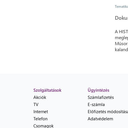
Tematik
Doku
A HIST
meglep
Műsora
kaland
Szolgáltatások
Ügyintézés
Akciók
Számlafizetés
TV
E-számla
Internet
Előfizetés módosítás
Telefon
Adatvédelem
Csomagok