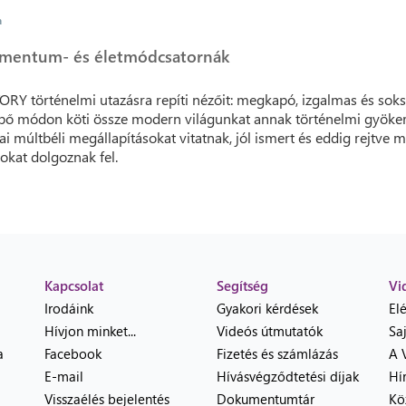
a
mentum- és életmódcsatornák
ORY történelmi utazásra repíti nézőit: megkapó, izgalmas és sok
ő módon köti össze modern világunkat annak történelmi gyöker
i múltbéli megállapításokat vitatnak, jól ismert és eddig rejtve 
okat dolgoznak fel.
Kapcsolat
Segítség
Vi
Irodáink
Gyakori kérdések
El
Hívjon minket...
Videós útmutatók
Sa
a
Facebook
Fizetés és számlázás
A 
E-mail
Hívásvégződtetési díjak
Hí
Visszaélés bejelentés
Dokumentumtár
Kö