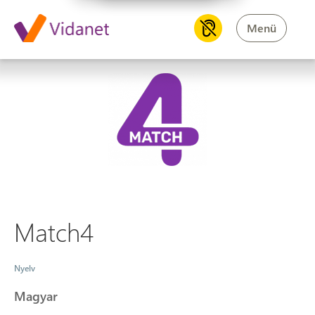
Menü
Match4
Match4
Nyelv
Magyar