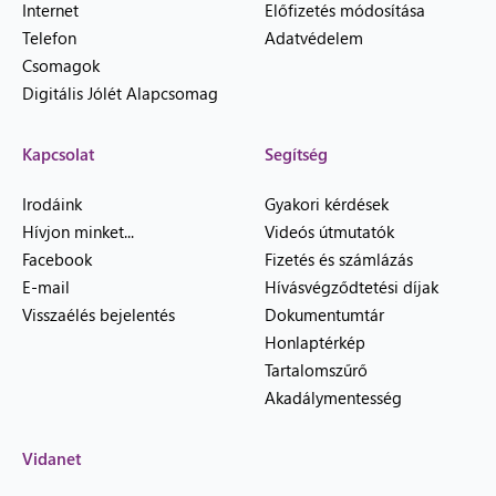
Internet
Előfizetés módosítása
Telefon
Adatvédelem
Csomagok
Digitális Jólét Alapcsomag
Kapcsolat
Segítség
Irodáink
Gyakori kérdések
Hívjon minket...
Videós útmutatók
Facebook
Fizetés és számlázás
E-mail
Hívásvégződtetési díjak
Visszaélés bejelentés
Dokumentumtár
Honlaptérkép
Tartalomszűrő
Akadálymentesség
Vidanet