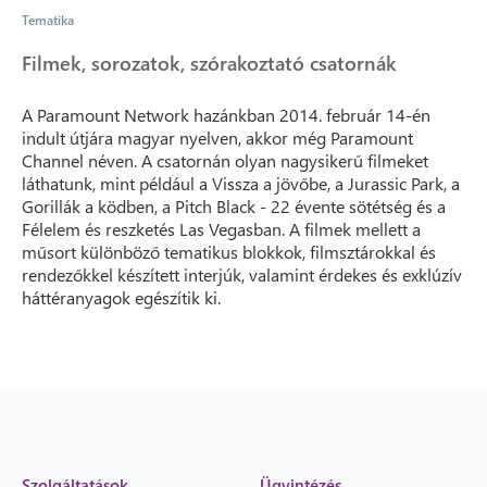
Tematika
Filmek, sorozatok, szórakoztató csatornák
A Paramount Network hazánkban 2014. február 14-én
indult útjára magyar nyelven, akkor még Paramount
Channel néven. A csatornán olyan nagysikerű filmeket
láthatunk, mint például a Vissza a jövőbe, a Jurassic Park, a
Gorillák a ködben, a Pitch Black - 22 évente sötétség és a
Félelem és reszketés Las Vegasban. A filmek mellett a
műsort különböző tematikus blokkok, filmsztárokkal és
rendezőkkel készített interjúk, valamint érdekes és exklúzív
háttéranyagok egészítik ki.
Szolgáltatások
Ügyintézés