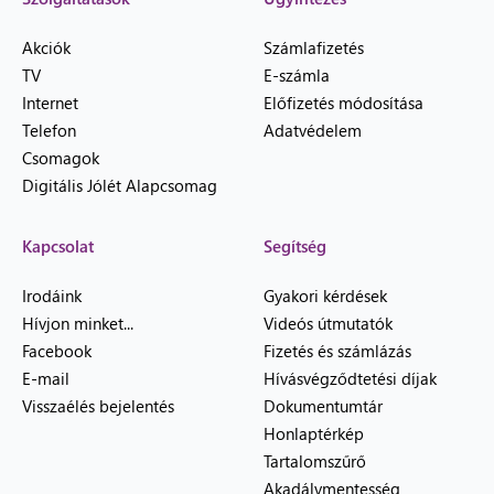
Akciók
Számlafizetés
TV
E-számla
Internet
Előfizetés módosítása
Telefon
Adatvédelem
Csomagok
Digitális Jólét Alapcsomag
Kapcsolat
Segítség
Irodáink
Gyakori kérdések
Hívjon minket...
Videós útmutatók
Facebook
Fizetés és számlázás
E-mail
Hívásvégződtetési díjak
Visszaélés bejelentés
Dokumentumtár
Honlaptérkép
Tartalomszűrő
Akadálymentesség