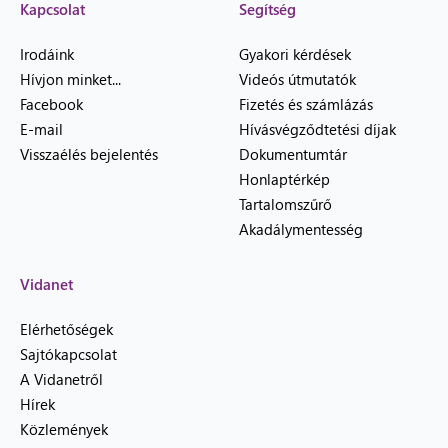
Kapcsolat
Segítség
Irodáink
Gyakori kérdések
Hívjon minket...
Videós útmutatók
Facebook
Fizetés és számlázás
E-mail
Hívásvégződtetési díjak
Visszaélés bejelentés
Dokumentumtár
Honlaptérkép
Tartalomszűrő
Akadálymentesség
Vidanet
Elérhetőségek
Sajtókapcsolat
A Vidanetről
Hírek
Közlemények