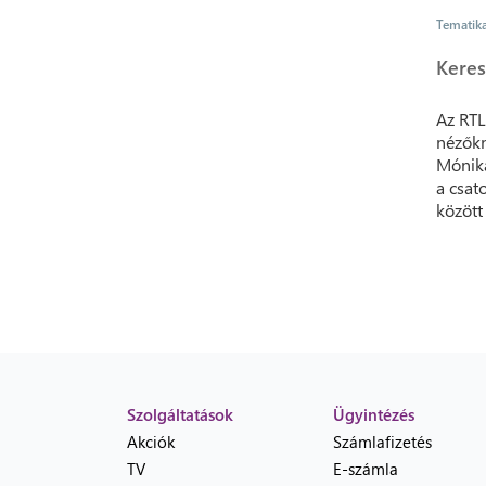
Tematik
Keres
Az RTL
nézőkn
Mónika
a csat
között
Szolgáltatások
Ügyintézés
Akciók
Számlafizetés
TV
E-számla