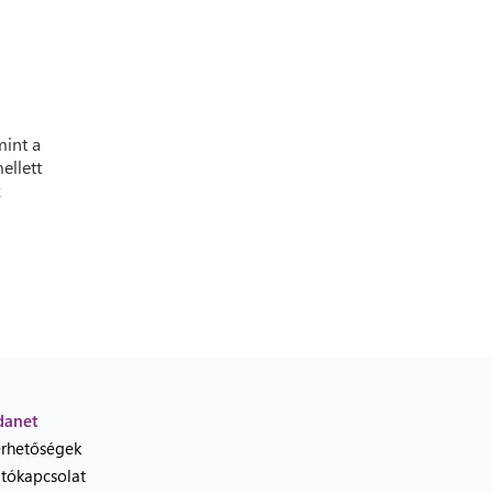
mint a
ellett
k
danet
érhetőségek
jtókapcsolat