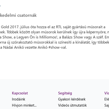
a
kedelmi csatornák
 Gold 2017. július óta hozza el az RTL saját gyártásű műsorait a
ek. Többek között olyan műsorok kerülnek így újra képernyőre, 
 Show, a Legyen Ön is Milliomos!, a Balázs Show vagy A széf. Em
orna új szórakoztató műsorokkal is színesíti a kínálatát, így többe
 a Nádai Anikó vezette Anikó #show-val.
Kapcsolat
Segítség
Vi
Irodáink
Gyakori kérdések
El
Hívjon minket...
Videós útmutatók
Sa