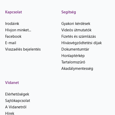
Kapcsolat
Segítség
Irodáink
Gyakori kérdések
Hívjon minket...
Videós útmutatók
Facebook
Fizetés és számlázás
E-mail
Hívásvégződtetési díjak
Visszaélés bejelentés
Dokumentumtár
Honlaptérkép
Tartalomszűrő
Akadálymentesség
Vidanet
Elérhetőségek
Sajtókapcsolat
A Vidanetről
Hírek