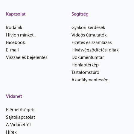
Kapcsolat
Segítség
Irodáink
Gyakori kérdések
Hívjon minket...
Videós útmutatók
Facebook
Fizetés és számlázás
E-mail
Hívásvégződtetési díjak
Visszaélés bejelentés
Dokumentumtár
Honlaptérkép
Tartalomszűrő
Akadálymentesség
Vidanet
Elérhetőségek
Sajtókapcsolat
A Vidanetről
Hírek