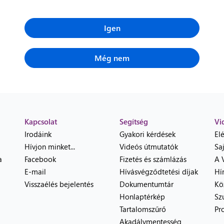
Igen
Még nem
Kapcsolat
Segítség
Vi
Irodáink
Gyakori kérdések
El
Hívjon minket...
Videós útmutatók
Sa
a
Facebook
Fizetés és számlázás
A 
E-mail
Hívásvégződtetési díjak
Hí
Visszaélés bejelentés
Dokumentumtár
Kö
Honlaptérkép
Sz
Tartalomszűrő
Pr
Akadálymentesség