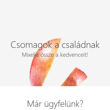
Csomagok a családnak
Mixelje össze a kedvenceit!
Már ügyfelünk?