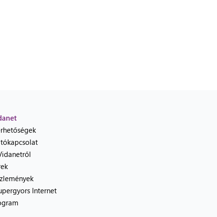
danet
érhetőségek
jtókapcsolat
Vidanetről
rek
zlemények
upergyors Internet
ogram