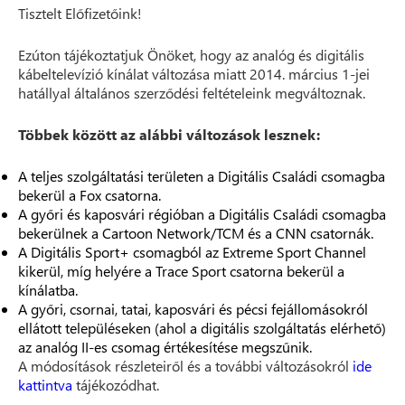
Tisztelt Előfizetőink!
Ezúton tájékoztatjuk Önöket, hogy az analóg és digitális
kábeltelevízió kínálat változása miatt 2014. március 1-jei
hatállyal általános szerződési feltételeink megváltoznak.
Többek között az alábbi változások lesznek:
A teljes szolgáltatási területen a Digitális Családi csomagba
bekerül a Fox csatorna.
A győri és kaposvári régióban a Digitális Családi csomagba
bekerülnek a Cartoon Network/TCM és a CNN csatornák.
A Digitális Sport+ csomagból az Extreme Sport Channel
kikerül, míg helyére a Trace Sport csatorna bekerül a
kínálatba.
A győri, csornai, tatai, kaposvári és pécsi fejállomásokról
ellátott településeken (ahol a digitális szolgáltatás elérhető)
az analóg II-es csomag értékesítése megszűnik.
A módosítások részleteiről és a további változásokról
ide
kattintva
tájékozódhat.