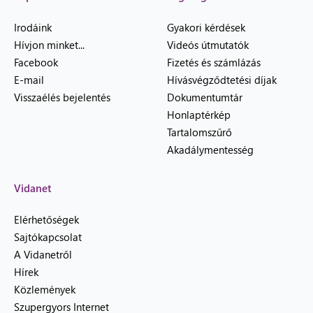
Irodáink
Gyakori kérdések
Hívjon minket...
Videós útmutatók
Facebook
Fizetés és számlázás
E-mail
Hívásvégződtetési díjak
Visszaélés bejelentés
Dokumentumtár
Honlaptérkép
Tartalomszűrő
Akadálymentesség
Vidanet
Elérhetőségek
Sajtókapcsolat
A Vidanetről
Hírek
Közlemények
Szupergyors Internet