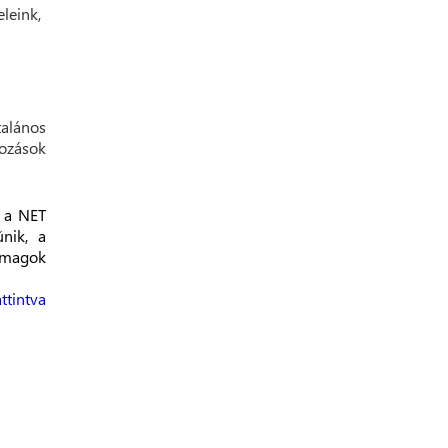
leink,
talános
tozások
n a NET
nik, a
somagok
tintva