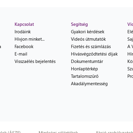
Kapcsolat
Segítség
Vi
Irodáink
Gyakori kérdések
El
Hívjon minket...
Videós útmutatók
Sa
a
Facebook
Fizetés és számlázás
A 
E-mail
Hívásvégződtetési díjak
Hí
Visszaélés bejelentés
Dokumentumtár
Kö
Honlaptérkép
Sz
Tartalomszűrő
Pr
Akadálymentesség
elek (ÁSZF)
Minőségi célértékek
Akció szabályzatok