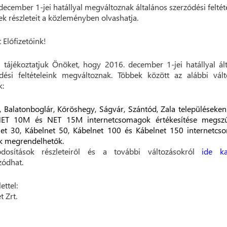
december 1-jei hatállyal megváltoznak általános szerződési feltéte
k részleteit a közleményben olvashatja.
t Előfizetőink!
 tájékoztatjuk Önöket, hogy 2016. december 1-jei hatállyal ál
dési feltételeink megváltoznak. Többek között az alábbi vál
k:
 Balatonboglár, Kőröshegy, Ságvár, Szántód, Zala településeke
ET 10M és NET 15M internetcsomagok értékesítése megszű
et 30, Kábelnet 50, Kábelnet 100 és Kábelnet 150 internetc
k megrendelhetők.
osítások részleteiről és a további változásokról
ide kat
zódhat.
ettel:
t Zrt.