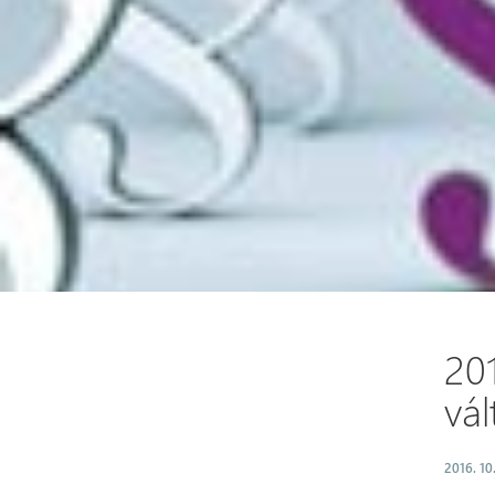
20
vá
2016. 10