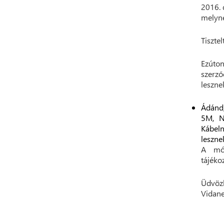
2016. 
melyne
Tisztel
Ezúton
szerző
leszne
Ádánd,
5M, N
Kábeln
leszne
A mód
tájéko
Üdvözl
Vidane