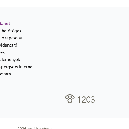
danet
érhetőségek
jtókapcsolat
Vidanetről
rek
zlemények
upergyors Internet
ogram
1203
2026 árváltozások