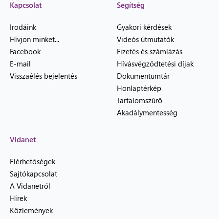
Kapcsolat
Segítség
Irodáink
Gyakori kérdések
Hívjon minket...
Videós útmutatók
Facebook
Fizetés és számlázás
E-mail
Hívásvégződtetési díjak
Visszaélés bejelentés
Dokumentumtár
Honlaptérkép
Tartalomszűrő
Akadálymentesség
Vidanet
Elérhetőségek
Sajtókapcsolat
A Vidanetről
Hírek
Közlemények