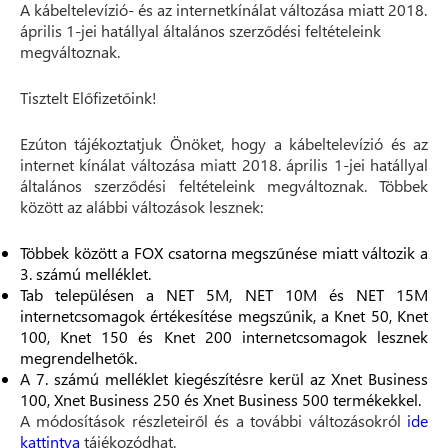
A kábeltelevízió- és az internetkínálat változása miatt 2018.
április 1-jei hatállyal általános szerződési feltételeink
megváltoznak.
Tisztelt Előfizetőink!
Ezúton tájékoztatjuk Önöket, hogy a kábeltelevízió és az
internet kínálat változása miatt 2018. április 1-jei hatállyal
általános szerződési feltételeink megváltoznak. Többek
között az alábbi változások lesznek:
Többek között a FOX csatorna megszűnése miatt változik a
3. számú melléklet.
Tab településen a NET 5M, NET 10M és NET 15M
internetcsomagok értékesítése megszűnik, a Knet 50, Knet
100, Knet 150 és Knet 200 internetcsomagok lesznek
megrendelhetők.
A 7. számú melléklet kiegészítésre kerül az Xnet Business
100, Xnet Business 250 és Xnet Business 500 termékekkel.
A módosítások részleteiről és a további változásokról
ide
kattintva
tájékozódhat.